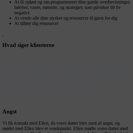
At få opløst og om-programmeret dine gamle overbevisninger,
følelser, vaner, mønstre, og strategier, som påvirker dit liv
negativt.
At vende alle dine styrker og ressourcer til gavn for dig
At tilføre dig ressourcer
Hvad siger klienterne
Angst
Jeg har været i hypnoseforløb hos Ellen Færk pga min angst. Det har
været en meget positiv oplevelse. Man har fundet ud af mange ting
omkring sig selv, man ikke kunne uden hendes hjælp. Det har givet
mig en anden ro, i forhold til mig selv om mine relationer. Hvor man
har kunne arbejde mere i dybden med sig selv♥️
Nanna
Angst
Vi fik kontakt med Ellen, da vores datter blev ramt af angst, og
mødet med Ellen blev et vendepunkt. Ellen mødte vores datter med