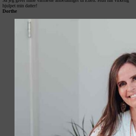
Så jeg giver mine varmeste anbefalinger til Ellen. Hun har virkelig
hjulpet min datter!
Dorthe