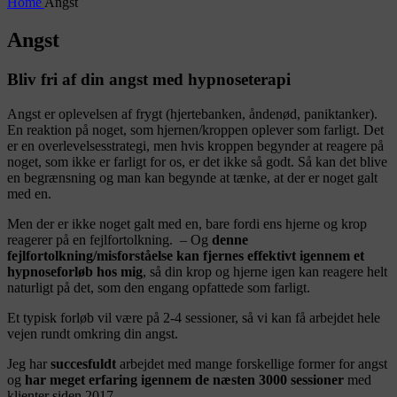
Home
Angst
Angst
Bliv fri af din angst med hypnoseterapi
Angst er oplevelsen af frygt (hjertebanken, åndenød, paniktanker).
En reaktion på noget, som hjernen/kroppen oplever som farligt. Det
er en overlevelsesstrategi, men hvis kroppen begynder at reagere på
noget, som ikke er farligt for os, er det ikke så godt. Så kan det blive
en begrænsning og man kan begynde at tænke, at der er noget galt
med en.
Men der er ikke noget galt med en, bare fordi ens hjerne og krop
reagerer på en fejlfortolkning. – Og
denne
fejlfortolkning/misforståelse kan fjernes effektivt igennem et
hypnoseforløb hos mig
, så din krop og hjerne igen kan reagere helt
naturligt på det, som den engang opfattede som farligt.
Et typisk forløb vil være på 2-4 sessioner, så vi kan få arbejdet hele
vejen rundt omkring din angst.
Jeg har
succesfuldt
arbejdet med mange forskellige former for angst
og
har meget erfaring igennem de næsten 3000 sessioner
med
klienter siden 2017.