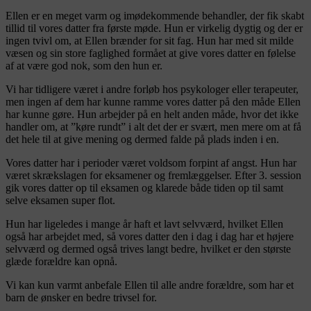
Ellen er en meget varm og imødekommende behandler, der fik skabt
tillid til vores datter fra første møde. Hun er virkelig dygtig og der er
ingen tvivl om, at Ellen brænder for sit fag. Hun har med sit milde
væsen og sin store faglighed formået at give vores datter en følelse
af at være god nok, som den hun er.
Vi har tidligere været i andre forløb hos psykologer eller terapeuter,
men ingen af dem har kunne ramme vores datter på den måde Ellen
har kunne gøre. Hun arbejder på en helt anden måde, hvor det ikke
handler om, at ”køre rundt” i alt det der er svært, men mere om at få
det hele til at give mening og dermed falde på plads inden i en.
Vores datter har i perioder været voldsom forpint af angst. Hun har
været skrækslagen for eksamener og fremlæggelser. Efter 3. session
gik vores datter op til eksamen og klarede både tiden op til samt
selve eksamen super flot.
Hun har ligeledes i mange år haft et lavt selvværd, hvilket Ellen
også har arbejdet med, så vores datter den i dag i dag har et højere
selvværd og dermed også trives langt bedre, hvilket er den største
glæde forældre kan opnå.
Vi kan kun varmt anbefale Ellen til alle andre forældre, som har et
barn de ønsker en bedre trivsel for.