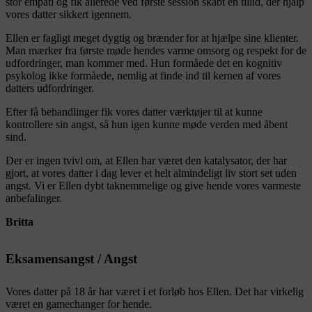
stor empati og fik allerede ved første session skabt en tillid, der hjalp
vores datter sikkert igennem.
Ellen er fagligt meget dygtig og brænder for at hjælpe sine klienter.
Man mærker fra første møde hendes varme omsorg og respekt for de
udfordringer, man kommer med. Hun formåede det en kognitiv
psykolog ikke formåede, nemlig at finde ind til kernen af vores
datters udfordringer.
Efter få behandlinger fik vores datter værktøjer til at kunne
kontrollere sin angst, så hun igen kunne møde verden med åbent
sind.
Der er ingen tvivl om, at Ellen har været den katalysator, der har
gjort, at vores datter i dag lever et helt almindeligt liv stort set uden
angst. Vi er Ellen dybt taknemmelige og give hende vores varmeste
anbefalinger.
Britta
Eksamensangst / Angst
Vores datter på 18 år har været i et forløb hos Ellen. Det har virkelig
været en gamechanger for hende.