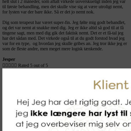
helt slut i 2 måneder, som aftalt virkede uoverskueligt inden jeg var
til første behandling, men det skulle vise sig at være utroligt nemt,
for lysten var der bare ikke. Så er det jo nemt nok.
Dig som terapeut har været super-fin. Jeg følte mig godt behandlet,
og det var nemt at snakke med dig. Jeg er ikke altid så god til at få
tingene sagt, men med dig gik det faktisk nemt. Det er et få-tal jeg
har det sådan med. Det virkede også til at du godt forstod hvad jeg
var for en type, og hvordan jeg skulle gribes an. Jeg tror ikke jeg er
som de fleste andre, men meget mere logisk tænkende.
Jesper





Rated 5 out of 5