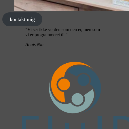
kontakt mig
"Vi ser ikke verden som den er, men som
vi er programmeret til "
Anais Nin