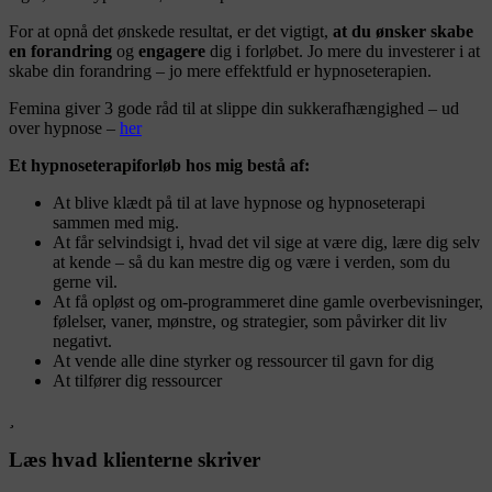
For at opnå det ønskede resultat, er det vigtigt,
at du ønsker skabe
en forandring
og
engagere
dig i forløbet. Jo mere du investerer i at
skabe din forandring – jo mere effektfuld er hypnoseterapien.
Femina giver 3 gode råd til at slippe din sukkerafhængighed – ud
over hypnose –
her
Et hypnoseterapiforløb hos mig bestå af:
At blive klædt på til at lave hypnose og hypnoseterapi
sammen med mig.
At får selvindsigt i, hvad det vil sige at være dig, lære dig selv
at kende – så du kan mestre dig og være i verden, som du
gerne vil.
At få opløst og om-programmeret dine gamle overbevisninger,
følelser, vaner, mønstre, og strategier, som påvirker dit liv
negativt.
At vende alle dine styrker og ressourcer til gavn for dig
At tilfører dig ressourcer
Læs hvad klienterne skriver