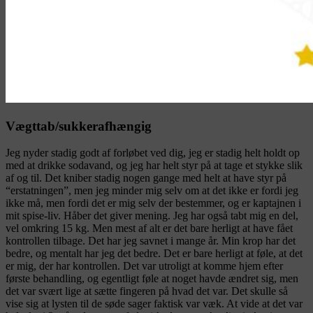
Vægttab/sukkerafhængig
Jeg nyder stadig godt af forløbet ved dig, jeg er stadig helt holdt op
med at drikke sodavand, og jeg har helt styr på at tage et stykke slik
af og til. Det kniber stadig nogen gange med helt at have styr på
“erstatningen”, men jeg minder mig selv om at det ikke er fordi jeg
ikke må, men fordi det er mig selv der bestemmer, og er kaptajnen i
mit spise-liv. Håber det giver mening. Jeg har også tabt mig en del,
vel omkring 15 kg. Men mest af alt er det bare herligt at have fået
kontrollen tilbage. Det har jeg savnet i mange år. Min krop har det
bedre, og mentalt har jeg det bedre. Det er bare herligt at føle, at det
er mig, der har kontrollen. Det var utroligt at komme hjem efter
første behandling, og egentligt føle at noget havde ændret sig, men
det var svært lige at sætte fingeren på hvad det var. Det skulle så
vise sig at lysten til de søde sager faktisk var væk. At vide at det var