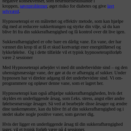
negative konsekvenser, som betændelsestilstande i
kroppen,
søvnproblemer
, øget risiko for diabetes og give
lavt
selvværd
.
Hypnoseterapi er en målrettet og effektiv metode, som kan hjælpe
dig med at reducere sukkertrangen og styrke din vilje, så du kan
blive fri fra din sukkerafhængighed og få kontrol over dit live igen.
Sukkerafhængighed er ofte bare en dårlig vane. En vane, der har
vænnet din krop til at få et skud kortvarigt ener energitilførsel og
lykkefølelse. Og i dette tilfælde vil et typisk hypnoseterapiforløb
være 2 sessioner
Med Hypnoseterapi arbejder vi med dit underbevidste sind – og den
uhensigtsmæssige vane, der gør at du er afhængig af sukker. Under
hypnosen har vi direkte adgang til det underbevidste sind. Vi om-
programmere og opløser denne vane, som er lagret her.
Hypnoseterapi kan også afhjælpe sukkerafhængigheden, hvis det
skyldes en underliggende årsag, som f.eks. stress, angst eller andre
følelsesmæssige årsager. Så ved at bearbejde disse årsager og ændre
dine tankemønstre, kan du blive fri af din sukkerafhængighed og i
stedet skabe nogle positive vaner, som gavner dig.
Hvis der ligger en underliggende årsag til din sukkerafhængighed
tager, vil et typisk forløb være på 4 sessioner.